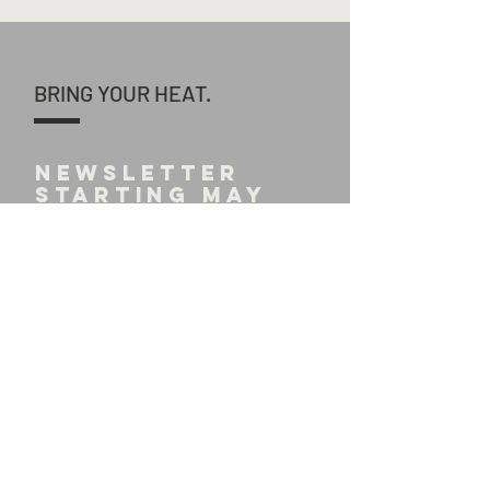
BRING YOUR HEAT.
NEWSLETTER
starting may
2024! E
NROLL
TO GET
NOTIFIED
...
SEND >