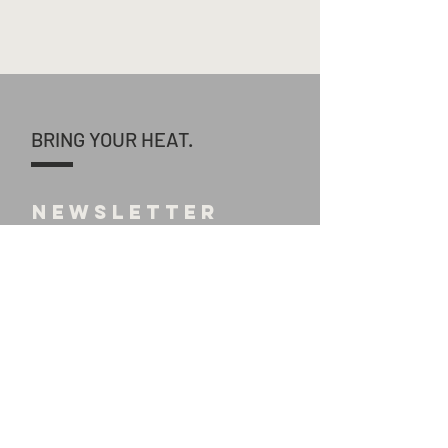
BRING YOUR HEAT.
NEWSLETTER
starting may
2024! E
NROLL
TO GET
NOTIFIED
...
SEND >