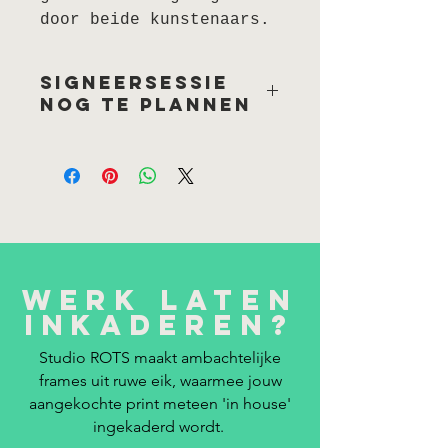
door beide kunstenaars.
signeersessie
nog te plannen
Om wille van praktische
omstandigheden,
meerbepaald planning bij beide
partijen, is deze kunstenaar
de editie nog niet kunnen
komen signeren. Bij aankoop
van deze print kan de
leveringstijd wat oplopen
Werk laten
omdat een signeersessie nog
inkaderen?
ingepland moet worden.
Studio ROTS maakt ambachtelijke
frames uit ruwe eik, waarmee jouw
aangekochte print meteen 'in house'
ingekaderd wordt.