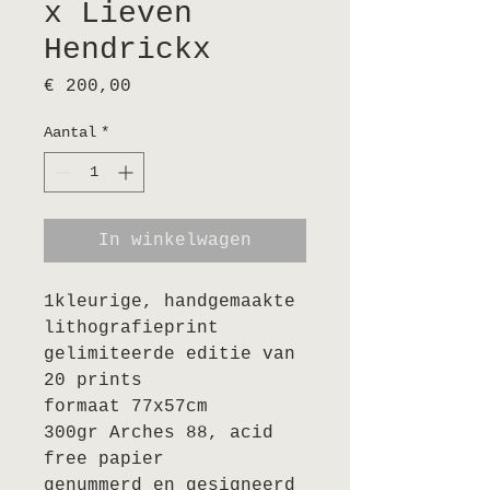
x Lieven
Hendrickx
Prijs
€ 200,00
Aantal
*
In winkelwagen
1kleurige, handgemaakte
lithografieprint
gelimiteerde editie van
20 prints
formaat 77x57cm
300gr Arches 88, acid
free papier
genummerd en gesigneerd