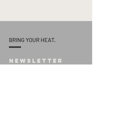
BRING YOUR HEAT.
NEWSLETTER
starting may
2024! E
NROLL
TO GET
NOTIFIED
...
SEND >