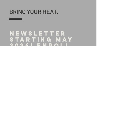
BRING YOUR HEAT.
NEWSLETTER
starting may
2024! E
NROLL
TO GET
NOTIFIED
...
SEND >