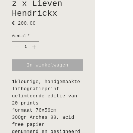
z x Lieven
Hendrickx
Prijs
€ 200,00
Aantal
*
In winkelwagen
1kleurige, handgemaakte
lithografieprint
gelimteerde editie van
20 prints
formaat 76x56cm
300gr Arches 88, acid
free papier
genummerd en gesigneerd